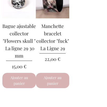
Bague ajustable
Manchette
collector
bracelet
"Flowers skull "
collector "fuck"
La ligne 29 30
La Ligne 29
mm
Prix
22,00 €
Prix
15,00 €
Ajouter au
Ajouter au
panier
panier