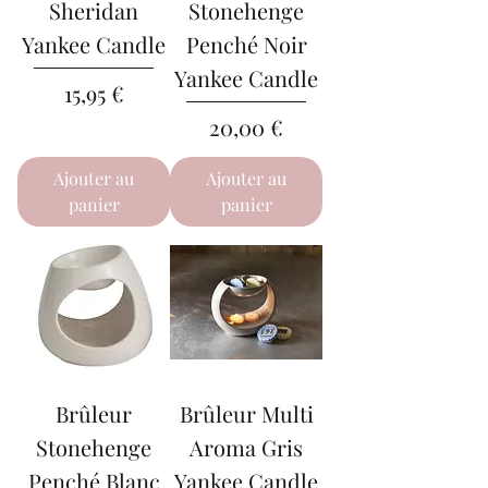
Sheridan
Stonehenge
Yankee Candle
Penché Noir
Yankee Candle
Prix
15,95 €
Prix
20,00 €
Ajouter au
Ajouter au
panier
panier
Brûleur
Brûleur Multi
Stonehenge
Aroma Gris
Penché Blanc
Yankee Candle