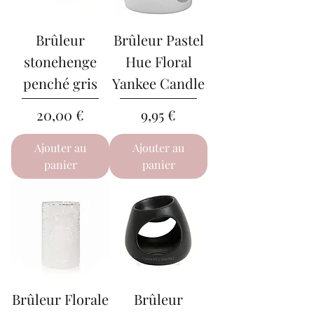
Brûleur
Brûleur Pastel
stonehenge
Hue Floral
penché gris
Yankee Candle
Prix
Prix
20,00 €
9,95 €
Ajouter au
Ajouter au
panier
panier
Brûleur Florale
Brûleur