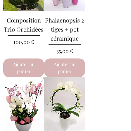
Composition
Phalaenopsis 2
Trio Orchidées
tiges + pot
céramique
Prix
100,00 €
Prix
35,00 €
Ajouter au
Ajouter au
panier
panier