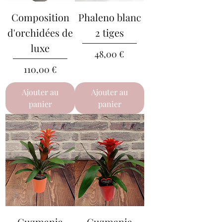
Composition
Phaleno blanc
d'orchidées de
2 tiges
luxe
Prix
48,00 €
Prix
110,00 €
Ajouter au
Ajouter au
panier
panier
Guzmania
Guzmania