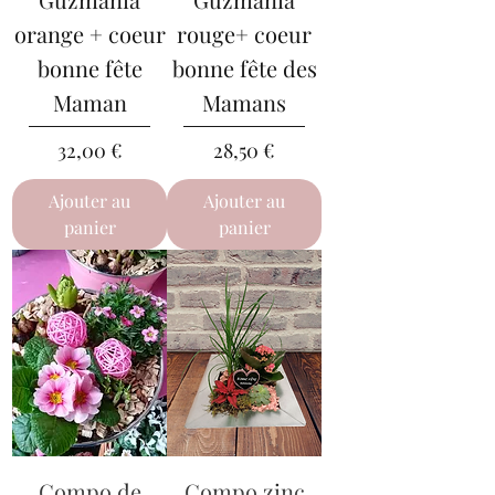
orange + coeur
rouge+ coeur
bonne fête
bonne fête des
Maman
Mamans
Prix
Prix
32,00 €
28,50 €
Ajouter au
Ajouter au
panier
panier
Compo de
Compo zinc