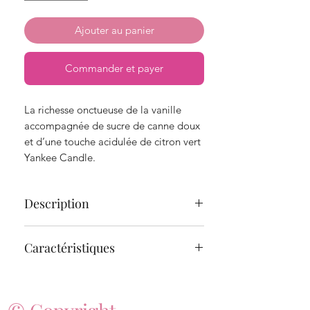
Ajouter au panier
Commander et payer
La richesse onctueuse de la vanille
accompagnée de sucre de canne doux
et d’une touche acidulée de citron vert
Yankee Candle.
Description
Découvrez la marque Yankee Candle,
Caractéristiques
entièrement réinventée. La forme de
notre jarre iconique a été revisitée afin
Temps de combustion:
de vous offrir la meilleure expérience
35 à 50 heures
possible. Elle est dotée de deux
Cire:
mèches et se compose d’un mélange