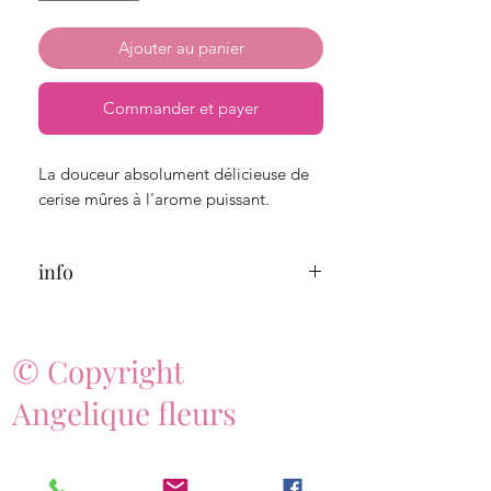
Ajouter au panier
Commander et payer
La douceur absolument délicieuse de
cerise mûres à l'arome puissant.
info
Durée de combustion : 15 heures
© Copyright
Poids total : 49 grammes
Angelique fleurs
Les bougies votives conviennent bien
pour parfumer les petites surfaces.